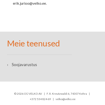
erik.jurioo@velko.ee.
Meie teenused
›
Soojavarustus
© 2026 OÜ VELKO AV | F. R. Kreutzwaldi 6, 74307 Kehra |
+372 534 824 69 | velko@velko.ee