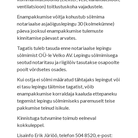
ventilatsioon) toitlustuskoha vajadustele.
Enampakkumise võitja kohustub sõlmima
notariaalse asjaõiguslepingu 30 (kolmekümne)
päeva jooksul enampakkumise tulemuste
kinnitamise päevast arvates.
Tagatis tuleb tasuda enne notariaalse lepingu
sõlmimist OÜ-le Velko AV. Lepingu sõlmimisega
seotud notaritasu ja riigilõiv tasutakse osapoolte
poolt võrdsetes osades.
Kui ostja ei sõlmi määratud tähtajaks lepingut või
ei tasu lepingu täitmise tagatist, võib
enampakkumise korraldaja kaaluda ettepaneku
tegemist lepingu sõlmimiseks paremuselt teise
pakkumise teinud isikule.
Kinnistuga tutvumine toimub eelneval
kokkuleppel.
Lisainfo Erik Jüriöö, telefon 504 8520, e-post: