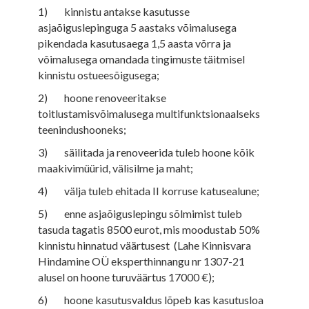
1) kinnistu antakse kasutusse
asjaõiguslepinguga 5 aastaks võimalusega
pikendada kasutusaega 1,5 aasta võrra ja
võimalusega omandada tingimuste täitmisel
kinnistu ostueesõigusega;
2) hoone renoveeritakse
toitlustamisvõimalusega multifunktsionaalseks
teenindushooneks;
3) säilitada ja renoveerida tuleb hoone kõik
maakivimüürid, välisilme ja maht;
4) välja tuleb ehitada II korruse katusealune;
5) enne asjaõiguslepingu sõlmimist tuleb
tasuda tagatis 8500 eurot, mis moodustab 50%
kinnistu hinnatud väärtusest (Lahe Kinnisvara
Hindamine OÜ eksperthinnangu nr 1307-21
alusel on hoone turuväärtus 17000 €);
6) hoone kasutusvaldus lõpeb kas kasutusloa