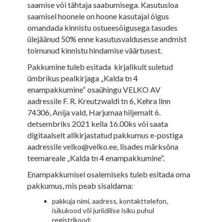
saamise või tähtaja saabumisega. Kasutusloa
saamisel hoonele on hoone kasutajal õigus
omandada kinnistu ostueesõigusega tasudes
ülejäänud 50% enne kasutusvaldusesse andmist
toimunud kinnistu hindamise väärtusest.
Pakkumine tuleb esitada kirjalikult suletud
ümbrikus pealkirjaga „Kalda tn 4
enampakkumine“ osaühingu VELKO AV
aadressile F. R. Kreutzwaldi tn 6, Kehra linn
74306, Anija vald, Harjumaa hiljemalt 6.
detsembriks 2021 kella 16.00ks või saata
digitaalselt allkirjastatud pakkumus e-postiga
aadressile velko@velko.ee, lisades märksõna
teemareale „Kalda tn 4 enampakkumine“.
Enampakkumisel osalemiseks tuleb esitada oma
pakkumus, mis peab sisaldama:
pakkuja nimi, aadress, kontakttelefon,
isikukood või juriidilise isiku puhul
registrikood;