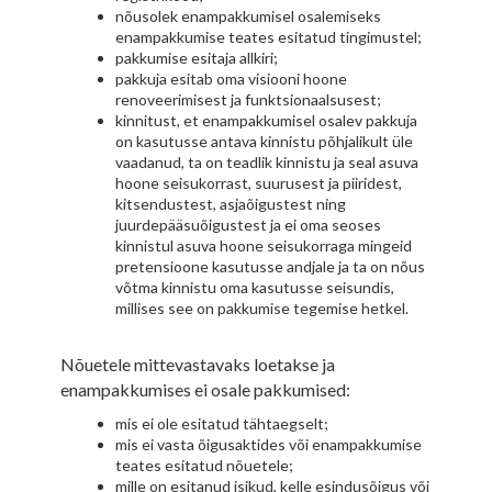
nõusolek enampakkumisel osalemiseks
enampakkumise teates esitatud tingimustel;
pakkumise esitaja allkiri;
pakkuja esitab oma visiooni hoone
renoveerimisest ja funktsionaalsusest;
kinnitust, et enampakkumisel osalev pakkuja
on kasutusse antava kinnistu põhjalikult üle
vaadanud, ta on teadlik kinnistu ja seal asuva
hoone seisukorrast, suurusest ja piiridest,
kitsendustest, asjaõigustest ning
juurdepääsuõigustest ja ei oma seoses
kinnistul asuva hoone seisukorraga mingeid
pretensioone kasutusse andjale ja ta on nõus
võtma kinnistu oma kasutusse seisundis,
millises see on pakkumise tegemise hetkel.
Nõuetele mittevastavaks loetakse ja
enampakkumises ei osale pakkumised:
mis ei ole esitatud tähtaegselt;
mis ei vasta õigusaktides või enampakkumise
teates esitatud nõuetele;
mille on esitanud isikud, kelle esindusõigus või