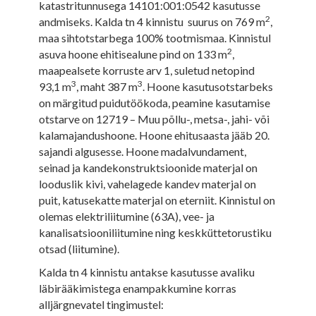
katastritunnusega 14101:001:0542 kasutusse
2
andmiseks. Kalda tn 4 kinnistu suurus on 769 m
,
maa sihtotstarbega 100% tootmismaa. Kinnistul
2
asuva hoone ehitisealune pind on 133 m
,
maapealsete korruste arv 1, suletud netopind
3
3
93,1 m
, maht 387 m
. Hoone kasutusotstarbeks
on märgitud puidutöökoda, peamine kasutamise
otstarve on 12719 – Muu põllu-, metsa-, jahi- või
kalamajandushoone. Hoone ehitusaasta jääb 20.
sajandi algusesse. Hoone madalvundament,
seinad ja kandekonstruktsioonide materjal on
looduslik kivi, vahelagede kandev materjal on
puit, katusekatte materjal on eterniit. Kinnistul on
olemas elektriliitumine (63A), vee- ja
kanalisatsiooniliitumine ning keskküttetorustiku
otsad (liitumine).
Kalda tn 4 kinnistu antakse kasutusse avaliku
läbirääkimistega enampakkumine korras
alljärgnevatel tingimustel: