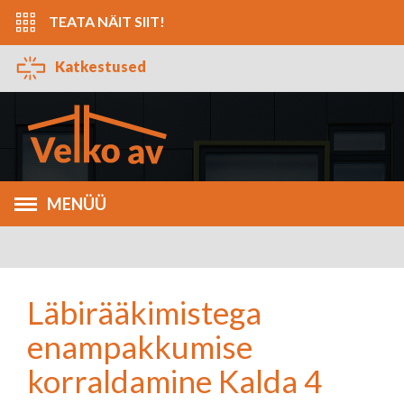
TEATA NÄIT SIIT!
Katkestused
MENÜÜ
Läbirääkimistega
enampakkumise
korraldamine Kalda 4