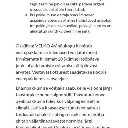
tegutsemine juriidilise isiku pädeva organi
otsuse alusel ei ole tõendatud;
kui pakkumuse esitaja osas ilmnevad
asjaõiguslepingu sõlmimist välistavad asjaolud
(nt pakkujal on maksuvõlad, pakkuja suhtes on
algatatud sundlikvideerimine jmt).
Osaühing VELKO AV nõukogu kinnitab
enampakkumise tulemused või jätab need
kinnitamata hiljemalt 10 (kümne) tööpäeva
jooksul pakkumiste esitamise tähtpäevast
arvates. Vastavast otsusest saadetakse koopia
enampakkumises osalejale.
Enampakkumise võitjaks saab, kelle visiooni järgi
taastatakse hoone algne stiil. Taastatud hoone
peab pakkuma tulevikus väljanägemiselt nii
silmailu, kui ka kaasaegset funktsionaalsust
toitlustuskohale. Lisatingimuseks on, et võitja
ehitab välja tänapäevaste normide järgi
kommunikatsioonid (elekter, vesi, kanalisatsioon,